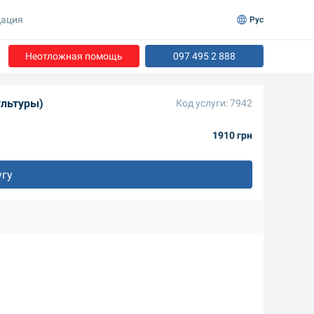
ация
Рус
Неотложная помощь
097 495 2 888
ультуры)
Код услуги: 7942
1910 грн
угу