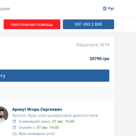
ация
Рус
Неотложная помощь
097 495 2 888
Код услуги: 3674
20790 грн
угу
Арнеут Игорь Сергеевич
Уролог; Врач ультразвуковой диагностики
Ближайший сеанс: 
07 авг. 16:00
Онлайн с:
07 авг. 16:00
Врач выездных услуг