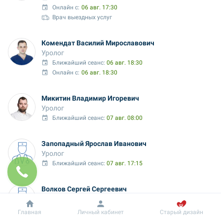
Онлайн с:
06 авг. 17:30
Врач выездных услуг
Комендат Василий Мирославович
Уролог
Ближайший сеанс: 
06 авг. 18:30
Онлайн с:
06 авг. 18:30
Микитин Владимир Игоревич
Уролог
Ближайший сеанс: 
07 авг. 08:00
Запопадный Ярослав Иванович
Уролог
Ближайший сеанс: 
07 авг. 17:15
Волков Сергей Сергеевич
Уролог
Ближайший сеанс: 
08 авг. 08:00
Добробут
Информация
Главная
Личный кабинет
Старый дизайн