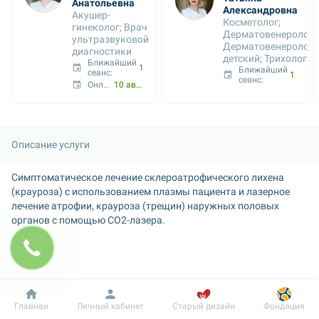
Анатольевна
Александровна
Акушер-
Косметолог; 
гинеколог; Врач 
Дерматовенеролог; 
ультразвуковой 
Дерматовенеролог 
диагностики
детский; Трихолог
Ближайший 
10 авг. 11:45
Ближайший 
сеанс: 
10 авг. 13:30
сеанс: 
Онлайн с:
10 авг. 13:00
Описание услуги
Симптоматическое лечение склероатрофического лихена 
(крауроза) с использованием плазмы пациента и лазерное 
лечение атрофии, крауроза (трещин) наружных половых 
органов с помощью СО2-лазера.
Добробут
Информация
Пациенту
Главная
Личный кабинет
Старый дизайн
Фондация