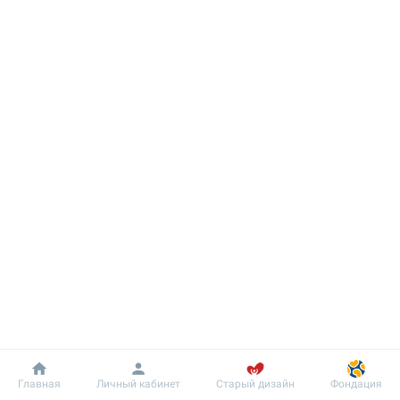
Добробут
Информация
Пациенту
Главная
Личный кабинет
Старый дизайн
Фондация