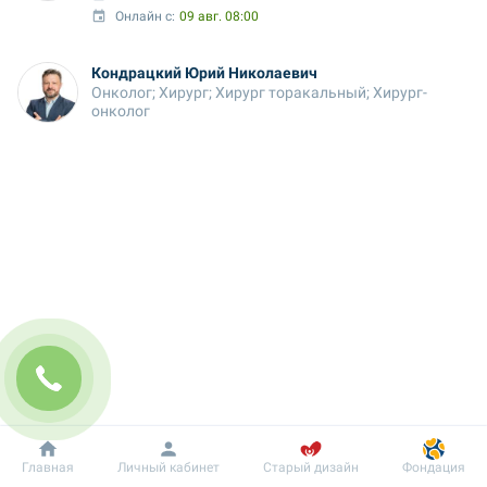
Онлайн с:
09 авг. 08:00
Кондрацкий Юрий Николаевич
Онколог; Хирург; Хирург торакальный; Хирург-
онколог
Добробут
Информация
Пациенту
Главная
Личный кабинет
Старый дизайн
Фондация