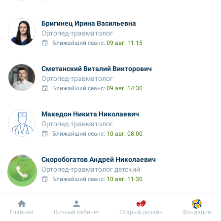
Бригинец Ирина Васильевна
Ортопед-травматолог
Ближайший сеанс: 
09 авг. 11:15
Сметанский Виталий Викторович
Ортопед-травматолог
Ближайший сеанс: 
09 авг. 14:30
Македон Никита Николаевич
Ортопед-травматолог
Ближайший сеанс: 
10 авг. 08:00
Скоробогатов Андрей Николаевич
Ортопед-травматолог детский
Ближайший сеанс: 
10 авг. 11:30
Шмагой Василий Леонидович
Добробут
Информация
Пациенту
Главная
Личный кабинет
Старый дизайн
Фондация
Ортопед-травматолог