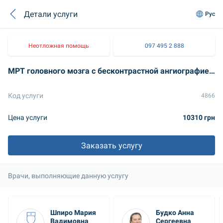
Детали услуги
Рус
Неотложная помощь
097 495 2 888
МРТ головного мозга с бесконтрастной ангиографией артерий головного мозга, МР-венографией головного мозга
Код услуги
4866
Цена услуги
10310 грн
Заказать услугу
Врачи, выполняющие данную услугу
Шпиро Мария 
Будко Анна 
Вадимовна
Сергеевна