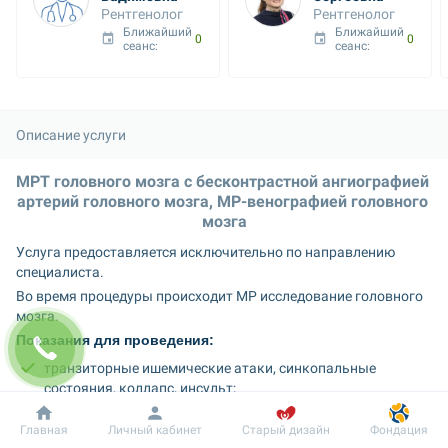
Рентгенолог
Рентгенолог
Ближайший 
Ближайший 
07 авг. 16:50
07 авг. 18:15
сеанс: 
сеанс: 
Описание услуги
МРТ головного мозга с бесконтрастной ангиографией 
артерий головного мозга, МР-венографией головного 
мозга
Услуга предоставляется исключительно по направлению 
специалиста.
Во время процедуры происходит МР исследование головного 
мозга.
Показания для проведения: 
транзиторные ишемические атаки, синкопальные 
состояния, коллапс, инсульт;
опухоли головного мозга, подозрения на опухоли 
Добробут
Информация
Пациенту
Главная
Личный кабинет
Старый дизайн
Фондация
головного мозга, метастазы, папиллоэдема;