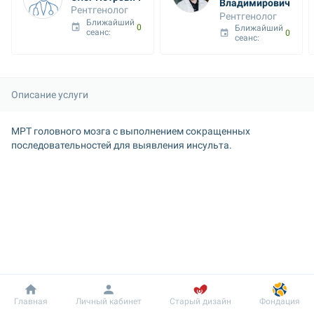
Владимирович
Рентгенолог
Рентгенолог
Ближайший 
09 авг. 08:30
Ближайший 
сеанс: 
09 авг. 08:40
сеанс: 
Описание услуги
МРТ головного мозга с выполнением сокращенных 
последовательностей для выявления инсульта.
Добробут
Информация
Пациенту
Главная
Личный кабинет
Старый дизайн
Фондация