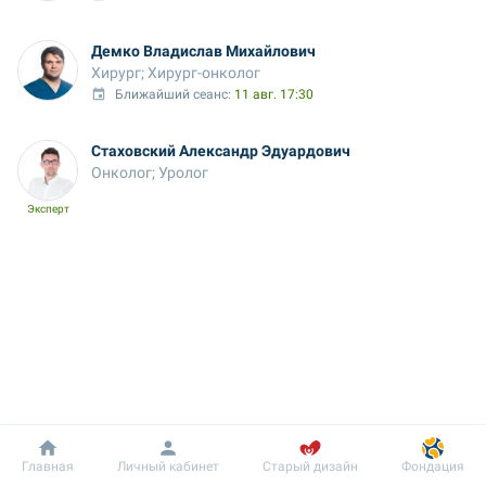
Демко Владислав Михайлович
Хирург; Хирург-онколог
Ближайший сеанс: 
11 авг. 17:30
Стаховский Александр Эдуардович
Онколог; Уролог
Эксперт
Добробут
Информация
Пациенту
Главная
Личный кабинет
Старый дизайн
Фондация