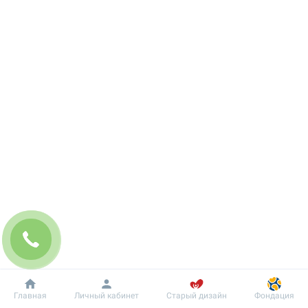
Добробут
Информация
Пациенту
Главная
Личный кабинет
Старый дизайн
Фондация