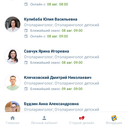
Онлайн с:
08 авг. 08:00
Кулибаба Юлия Васильевна
Отоларинголог; Отоларинголог детский
Ближайший сеанс: 
08 авг. 09:00
Онлайн с:
08 авг. 09:00
Савчук Ярина Игоревна
Отоларинголог; Отоларинголог детский
Ближайший сеанс: 
08 авг. 09:00
Клячковский Дмитрий Николаевич
Отоларинголог; Отоларинголог детский
Ближайший сеанс: 
09 авг. 09:00
Будзин Анна Александровна
Отоларинголог; Отоларинголог детский
Ближайший сеанс: 
09 авг. 09:15
Онлайн с:
09 авг. 09:30
Добробут
Информация
Пациенту
Главная
Личный кабинет
Старый дизайн
Фондация