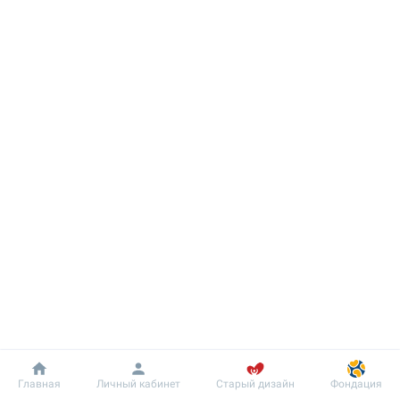
Добробут
Информация
Пациенту
Главная
Личный кабинет
Старый дизайн
Фондация