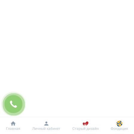
Добробут
Информация
Пациенту
Главная
Личный кабинет
Старый дизайн
Фондация