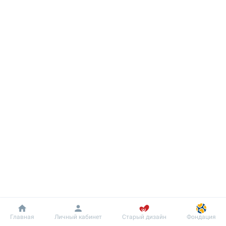
Добробут
Информация
Пациенту
Главная
Личный кабинет
Старый дизайн
Фондация