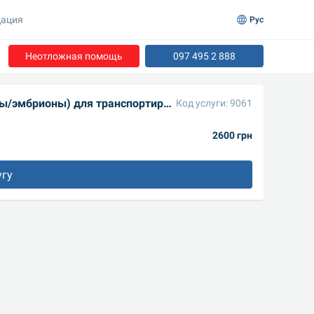
ация
Рус
Неотложная помощь
097 495 2 888
Подготовка замороженного биоматериала (сперма/ооциты/эмбрионы) для транспортировки
Код услуги: 9061
2600 грн
угу