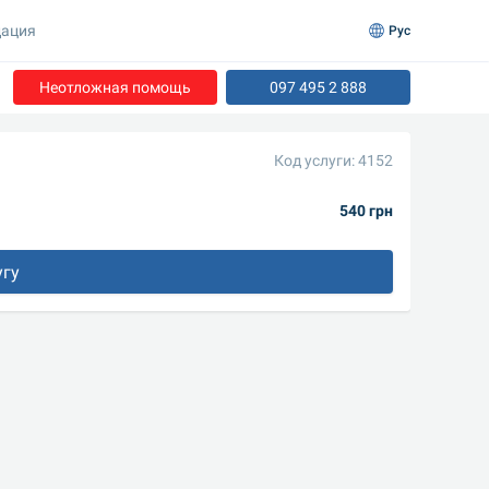
ация
Рус
Неотложная помощь
097 495 2 888
Код услуги: 4152
540 грн
угу