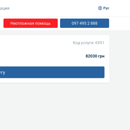
ация
Рус
Неотложная помощь
097 495 2 888
Код услуги: 6951
82030 грн
угу