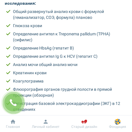
исследования:
Общий развернутый анализ крови с формулой 
(геманализатор, СОЭ, формула) планово
Глюкоза крови
Определение антител к Treponema pallidum (TPHA) 
(сифилис)
Определение HbsAg (гепатит В)
Определение антител Ig G к HCV (гепатит С)
Анализ мочи общий анализ мочи
Креатинин крови
Коагулограмма
Флюорография органов грудной полости в прямой 
проекции (обзорная)
Регистрация базовой электрокардиографии (ЭКГ) в 12 
отведениях
Уровень АД
Консультация ЛОР-врача
Добробут
Информация
Пациенту
Главная
Личный кабинет
Старый дизайн
Фондация