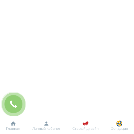
Добробут
Информация
Пациенту
Главная
Личный кабинет
Старый дизайн
Фондация