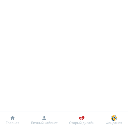
Добробут
Информация
Пациенту
Главная
Личный кабинет
Старый дизайн
Фондация