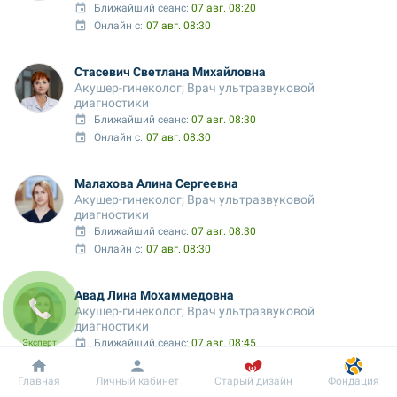
Ближайший сеанс: 
07 авг. 08:20
Онлайн с:
07 авг. 08:30
Стасевич Светлана Михайловна
Акушер-гинеколог; Врач ультразвуковой 
диагностики
Ближайший сеанс: 
07 авг. 08:30
Онлайн с:
07 авг. 08:30
Малахова Алина Сергеевна
Акушер-гинеколог; Врач ультразвуковой 
диагностики
Ближайший сеанс: 
07 авг. 08:30
Онлайн с:
07 авг. 08:30
Авад Лина Мохаммедовна
Акушер-гинеколог; Врач ультразвуковой 
диагностики
Ближайший сеанс: 
07 авг. 08:45
Эксперт
Онлайн с:
07 авг. 11:30
Добробут
Информация
Пациенту
Главная
Личный кабинет
Старый дизайн
Фондация