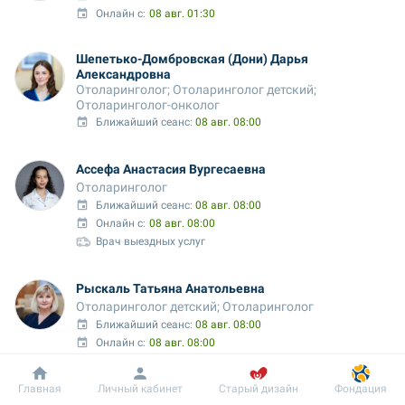
Онлайн с:
08 авг. 01:30
Шепетько-Домбровская (Дони) Дарья 
Александровна
Отоларинголог; Отоларинголог детский; 
Отоларинголог-онколог
Ближайший сеанс: 
08 авг. 08:00
Ассефа Анастасия Вургесаевна
Отоларинголог
Ближайший сеанс: 
08 авг. 08:00
Онлайн с:
08 авг. 08:00
Врач выездных услуг
Рыскаль Татьяна Анатольевна
Отоларинголог детский; Отоларинголог
Ближайший сеанс: 
08 авг. 08:00
Онлайн с:
08 авг. 08:00
Добробут
Информация
Пациенту
Олефиренко Надежда Николаевна
Главная
Личный кабинет
Старый дизайн
Фондация