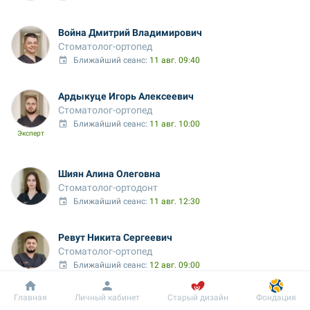
Война Дмитрий Владимирович
Стоматолог-ортопед
Ближайший сеанс: 
11 авг. 09:40
Ардыкуце Игорь Алексеевич
Стоматолог-ортопед
Ближайший сеанс: 
11 авг. 10:00
Эксперт
Шиян Алина Олеговна
Стоматолог-ортодонт
Ближайший сеанс: 
11 авг. 12:30
Ревут Никита Сергеевич
Стоматолог-ортопед
Ближайший сеанс: 
12 авг. 09:00
Эксперт
Добробут
Информация
Пациенту
Главная
Личный кабинет
Старый дизайн
Фондация