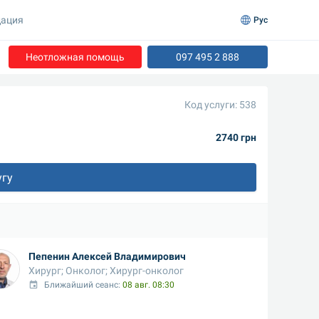
ация
Рус
Неотложная помощь
097 495 2 888
Код услуги: 538
2740 грн
угу
Пепенин Алексей Владимирович
Хирург; Онколог; Хирург-онколог
Ближайший сеанс: 
08 авг. 08:30