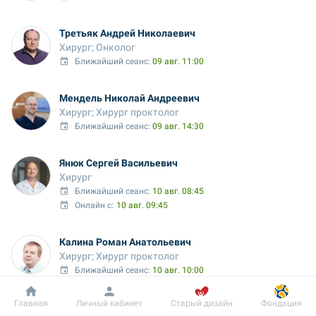
Третьяк Андрей Николаевич
Хирург; Онколог
Ближайший сеанс: 
09 авг. 11:00
Мендель Николай Андреевич
Хирург; Хирург проктолог
Ближайший сеанс: 
09 авг. 14:30
Янюк Сергей Васильевич
Хирург
Ближайший сеанс: 
10 авг. 08:45
Онлайн с:
10 авг. 09:45
Калина Роман Анатольевич
Хирург; Хирург проктолог
Ближайший сеанс: 
10 авг. 10:00
Врач выездных услуг
Добробут
Информация
Пациенту
Главная
Личный кабинет
Старый дизайн
Фондация