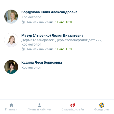
Бордунова Юлия Александровна 
Косметолог
Ближайший сеанс: 
11 авг. 10:00
Мазур (Лысенко) Лилия Витальевна
Дерматовенеролог; Дерматовенеролог детский; 
Косметолог
Ближайший сеанс: 
11 авг. 15:30
Кудина Леся Борисовна
Косметолог
Добробут
Информация
Пациенту
Главная
Личный кабинет
Старый дизайн
Фондация