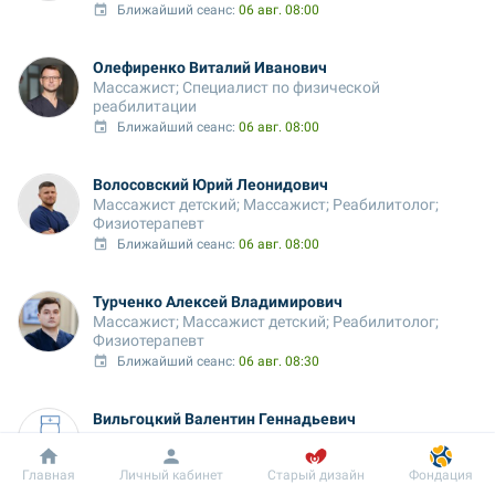
Ближайший сеанс: 
06 авг. 08:00
Олефиренко Виталий Иванович
Массажист; Специалист по физической 
реабилитации
Ближайший сеанс: 
06 авг. 08:00
Волосовский Юрий Леонидович
Массажист детский; Массажист; Реабилитолог; 
Физиотерапевт
Ближайший сеанс: 
06 авг. 08:00
Турченко Алексей Владимирович
Массажист; Массажист детский; Реабилитолог; 
Физиотерапевт
Ближайший сеанс: 
06 авг. 08:30
Вильгоцкий Валентин Геннадьевич
Массажист
Ближайший сеанс: 
06 авг. 08:30
Добробут
Информация
Пациенту
Главная
Личный кабинет
Старый дизайн
Фондация