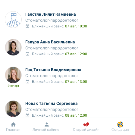
Галстян Лилит Камиевна
Стоматолог-пародонтолог
Ближайший сеанс: 
07 авг. 10:30
Гавура Анна Васильевна
Стоматолог-пародонтолог
Ближайший сеанс: 
07 авг. 12:00
Гоц Татьяна Владимировна
Стоматолог-пародонтолог
Ближайший сеанс: 
07 авг. 13:00
Эксперт
Новак Татьяна Сергеевна
Стоматолог-пародонтолог
Ближайший сеанс: 
08 авг. 12:00
Добробут
Информация
Пациенту
Главная
Личный кабинет
Старый дизайн
Фондация
Керенович Олег Николаевич