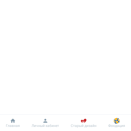
Добробут
Информация
Пациенту
Главная
Личный кабинет
Старый дизайн
Фондация