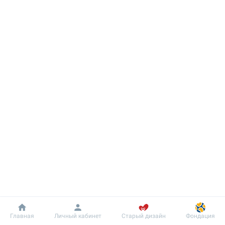
Добробут
Информация
Пациенту
Главная
Личный кабинет
Старый дизайн
Фондация