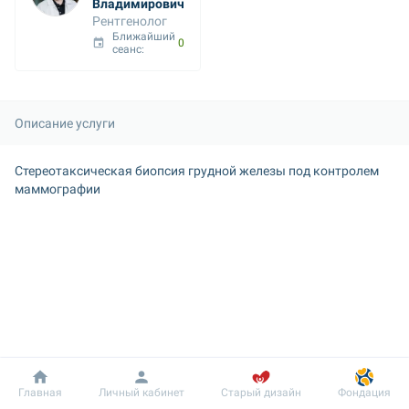
Владимирович
Рентгенолог
Ближайший 
09 авг. 08:40
сеанс: 
Описание услуги
Стереотаксическая биопсия грудной железы под контролем 
маммографии
Добробут
Информация
Пациенту
Главная
Личный кабинет
Старый дизайн
Фондация