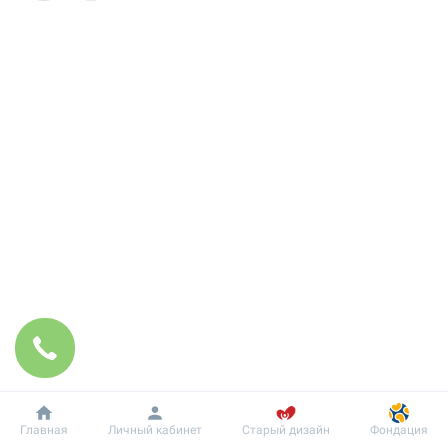
Добробут
Информация
Пациенту
Главная
Личный кабинет
Старый дизайн
Фондация