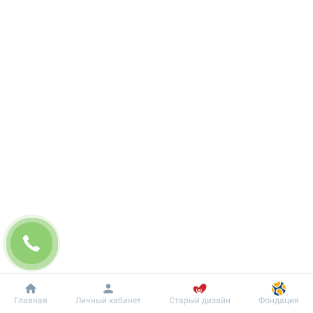
Добробут
Информация
Пациенту
Главная
Личный кабинет
Старый дизайн
Фондация