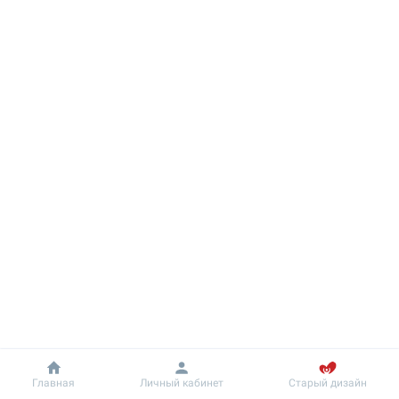
Добробут
Информация
Главная
Личный кабинет
Старый дизайн