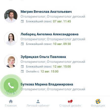
Мигрин Вячеслав Анатольевич
Отоларинголог; Отоларинголог детский
Ближайший сеанс: 
07 авг. 11:45
Любарец Ангелина Александровна
Отоларинголог; Отоларинголог детский
Ближайший сеанс: 
10 авг. 09:30
Зубрицкая Ольга Павловна
Отоларинголог; Отоларинголог детский
Ближайший сеанс: 
12 авг. 15:00
Онлайн с:
12 авг. 15:00
Буткова Марина Владимировна
Отоларинголог; Отоларинголог детский
Добробут
Информация
Пациенту
Главная
Личный кабинет
Старый дизайн
Фондация