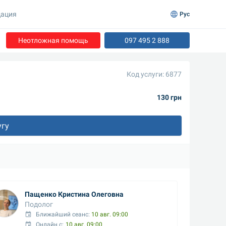
ация
Рус
Неотложная помощь
097 495 2 888
Код услуги: 6877
130 грн
угу
Пащенко Кристина Олеговна
Подолог
Ближайший сеанс: 
10 авг. 09:00
Онлайн с:
10 авг. 09:00