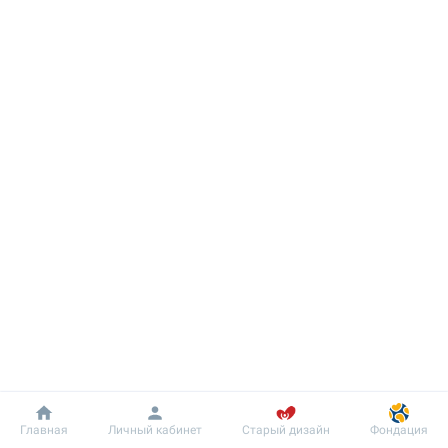
Добробут
Информация
Пациенту
Главная
Личный кабинет
Старый дизайн
Фондация