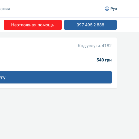
ация
Рус
Неотложная помощь
097 495 2 888
Код услуги: 4182
540 грн
угу