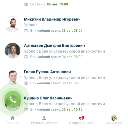
Онлайн с:
06 авг. 19:00
Микитин Владимир Игоревич
Уролог
Ближайший сеанс: 
06 авг. 08:00
Артемьев Дмитрий Викторович
Уролог; Врач ультразвуковой диагностики
Ближайший сеанс: 
06 авг. 08:00
Голяк Руслан Антонович
Уролог; Врач ультразвуковой диагностики
Ближайший сеанс: 
06 авг. 09:00
Кушнир Олег Васильевич
Уролог; Врач ультразвуковой диагностики
Ближайший сеанс: 
06 авг. 15:15
Онлайн с:
06 авг. 15:30
Добробут
Информация
Пациенту
Главная
Личный кабинет
Старый дизайн
Фондация