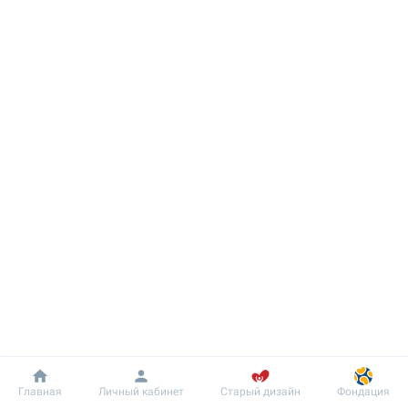
Добробут
Информация
Пациенту
Главная
Личный кабинет
Старый дизайн
Фондация