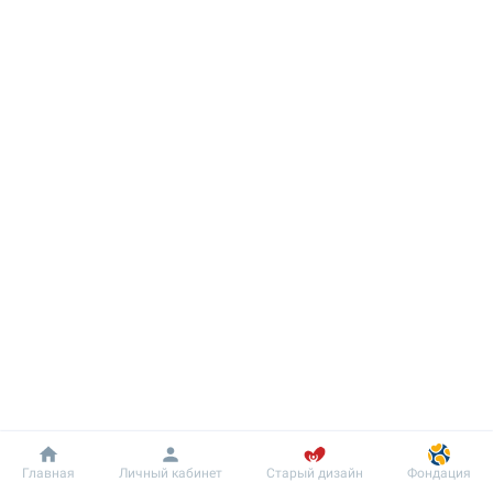
Добробут
Информация
Пациенту
Главная
Личный кабинет
Старый дизайн
Фондация