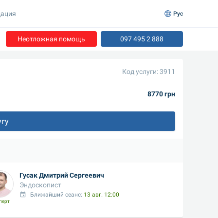
ация
Рус
Неотложная помощь
097 495 2 888
Код услуги: 3911
8770 грн
угу
Гусак Дмитрий Сергеевич
Эндоскопист
Ближайший сеанс: 
13 авг. 12:00
перт