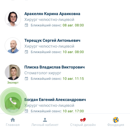
Аракелян Карина Араиковна
Хирург челюстно-лицевой
Ближайший сеанс: 
08 авг. 08:00
Терещук Сергей Антоньевич
Хирург челюстно-лицевой
Ближайший сеанс: 
10 авг. 08:00
Плиска Владислав Викторович
Стоматолог-хирург
Ближайший сеанс: 
10 авг. 11:15
Эксперт
Богдан Евгений Александрович
Хирург челюстно-лицевой
Ближайший сеанс: 
10 авг. 17:00
Добробут
Информация
Пациенту
Главная
Личный кабинет
Старый дизайн
Фондация
Османов Бекир Хайсерович