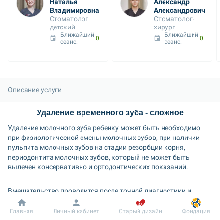
Наталья 
Александр 
Владимировна
Александрович
Стоматолог 
Стоматолог-
детский
хирург
Ближайший 
Ближайший 
08 авг. 09:00
09 авг. 09:00
сеанс: 
сеанс: 
Описание услуги
Удаление временного зуба - сложное
Удаление молочного зуба ребенку может быть необходимо 
при физиологической смены молочных зубов, при наличии 
пульпита молочных зубов на стадии резорбции корня, 
периодонтита молочных зубов, который не может быть 
вылечен консервативно и ортодонтических показаний. 
Вмешательство проводится после точной диагностики и 
оценки прицельного снимка. 
Добробут
Информация
Пациенту
Главная
Личный кабинет
Старый дизайн
Фондация