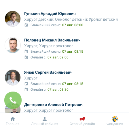
Гунькин Аркадий Юрьевич
Хирург детский; Онколог детский; Уролог детский
Ближайший сеанс: 
07 авг. 08:00
Половец Михаил Васильевич
Хирург; Хирург проктолог
Ближайший сеанс: 
07 авг. 08:15
Онлайн с:
07 авг. 09:00
Янюк Сергей Васильевич
Хирург
Ближайший сеанс: 
07 авг. 08:15
Онлайн с:
07 авг. 08:30
Дегтяренко Алексей Петрович
Хирург; Хирург проктолог
Ближайший сеанс: 
07 авг. 08:15
Добробут
Информация
Пациенту
Главная
Личный кабинет
Старый дизайн
Фондация