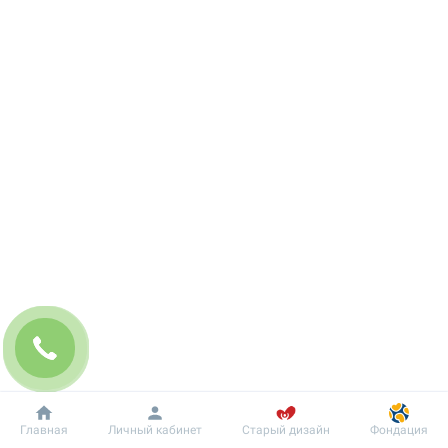
Добробут
Информация
Пациенту
Главная
Личный кабинет
Старый дизайн
Фондация