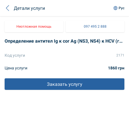
Детали услуги
Рус
Неотложная помощь
097 495 2 888
Определение антител Ig к cor Ag (NS3, NS4) к HCV (гепатит С)
Код услуги
2171
Цена услуги
1860 грн
Заказать услугу