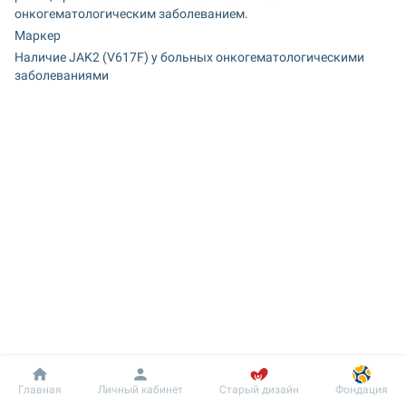
онкогематологическим заболеванием.
Маркер
Наличие JAK2 (V617F) у больных онкогематологическими 
заболеваниями
Добробут
Информация
Пациенту
Главная
Личный кабинет
Старый дизайн
Фондация