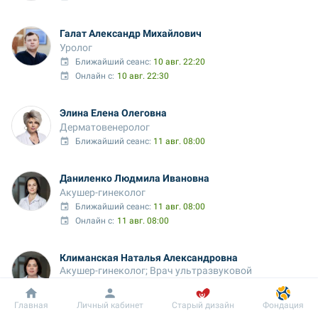
Галат Александр Михайлович
Уролог
Ближайший сеанс: 
10 авг. 22:20
Онлайн с:
10 авг. 22:30
Элина Елена Олеговна
Дерматовенеролог
Ближайший сеанс: 
11 авг. 08:00
Даниленко Людмила Ивановна
Акушер-гинеколог
Ближайший сеанс: 
11 авг. 08:00
Онлайн с:
11 авг. 08:00
Климанская Наталья Александровна
Акушер-гинеколог; Врач ультразвуковой 
диагностики
Ближайший сеанс: 
11 авг. 08:00
Добробут
Информация
Пациенту
Главная
Личный кабинет
Старый дизайн
Фондация
Онлайн с:
11 авг. 08:00