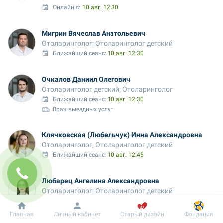
Онлайн с:
10 авг. 12:30
Мигрин Вячеслав Анатольевич
Отоларинголог; Отоларинголог детский
Ближайший сеанс: 
10 авг. 12:30
Очкалов Даниил Олегович
Отоларинголог детский; Отоларинголог
Ближайший сеанс: 
10 авг. 12:30
Врач выездных услуг
Клячковская (Любельчук) Инна Александровна
Отоларинголог; Отоларинголог детский
Ближайший сеанс: 
10 авг. 12:45
Любарец Ангелина Александровна
Отоларинголог; Отоларинголог детский
Ближайший сеанс: 
10 авг. 12:45
Добробут
Информация
Пациенту
Главная
Личный кабинет
Старый дизайн
Фондация